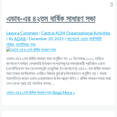
এডাব-এর ৪২তম বার্ষিক সাধারণ সভা
Leave a Comment
/
Central AGM
,
Organizational Activities
/ By
ADAB
/
December 20, 2022
/
আলোচনা
,
এডাব
,
কার্যনির্বাহী
পরিষদ
,
মতবিনিময়
,
সভা
এডাব-এর ৪২তম বার্ষিক সাধারণ সভা অনুষ্ঠিত গত ২০ ডিসেম্বর,২০২২ তারিখে
বাংলাদেশে কর্মরত বেসরকারি উন্নয়ন সংস্থাসমূহের সমন্বয়কারী প্রতিষ্ঠান এডাব
(এসোসিয়েশন অব ডেভেলপমেন্ট এজেন্সিজ ইন বাংলাদেশ) এর ৪২-তম বার্ষিক সাধারণ
সভা ঢাকার আগাঁরগাস্থ এনজিও বিষয়ক ব্যুরো’র মিলনায়তনে অনুষ্ঠিত হয়। সভায়
সভাপতিত্ব করেন এডাব চেয়ারপারসন জনাব আব্দুল মতিন। বার্ষিক সাধারণ সভায় সারা
দেশ থেকে প্রায় দুই শতাধিক সদস্য …
এডাব-এর ৪২তম বার্ষিক সাধারণ সভা
Read More »