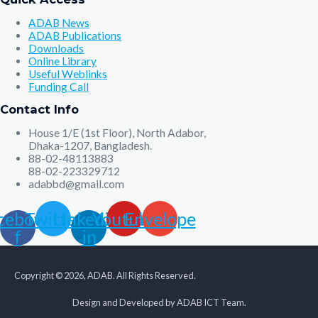
ADAB News
ADAB Publications
Downloads
Online Library
Useful Weblinks
Funding Call
Contact Info
House 1/E (1st Floor), North Adabor,
Dhaka-1207, Bangladesh.
88-02-48113883
88-02-223329712
adabbd@gmail.com
cebook-
Twitter
Linkedin-
Youtube
Envelope
f
in
Copyright © 2026, ADAB. All Rights Reserved.
Design and Developed by ADAB ICT Team.