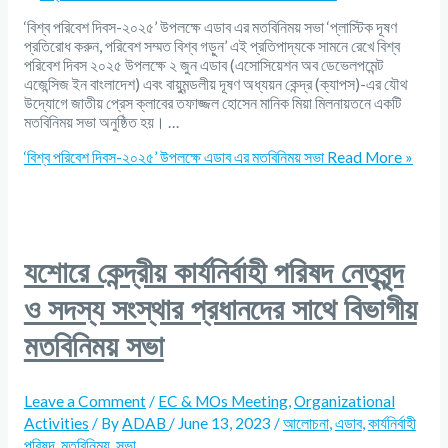
‘বিশ্ব পরিবেশ দিবস-২০২৫’ উপলক্ষে এডাব এর মতবিনিময় সভা ‘প্লাস্টিক দূষণ
প্রতিরোধ করুন, পরিবেশ সম্মত বিশ্ব গড়ুন’ এই প্রতিপাদ্যকে সামনে রেখে বিশ্ব
পরিবেশ দিবস ২০২৫ উপলক্ষে ২ জুন এডাব (এসোসিয়েশন অব ডেভেলপমেন্ট
এজেন্সিজ ইন বাংলাদেশ) এবং বায়ুমন্ডলীয় দূষণ অধ্যয়ন কেন্দ্র (ক্যাপস)-এর যৌথ
উদ্যোগে জাতীয় প্রেস ক্লাবের তফাজ্জল হোসেন মানিক মিয়া মিলনায়তনে একটি
মতবিনিময় সভা অনুষ্ঠিত হয়। …
‘বিশ্ব পরিবেশ দিবস-২০২৫’ উপলক্ষে এডাব এর মতবিনিময় সভা
Read More »
যশোরে কেন্দ্রীয় কার্যনির্বাহী পরিষদ নেতৃবৃন্দ
ও সদস্য সংস্থার প্রধানদের সাথে বিভাগীয়
মতবিনিময় সভা
Leave a Comment
/
EC & MOs Meeting
,
Organizational
Activities
/ By
ADAB
/
June 13, 2023
/
আলোচনা
,
এডাব
,
কার্যনির্বাহী
পরিষদ
,
মতবিনিময়
,
সভা