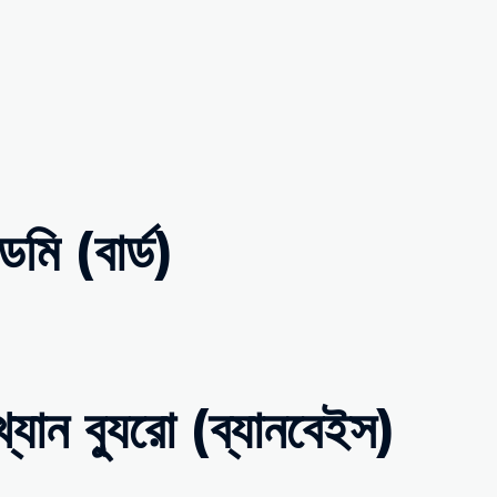
মি (বার্ড)
্যান ব্যুরো (ব্যানবেইস)