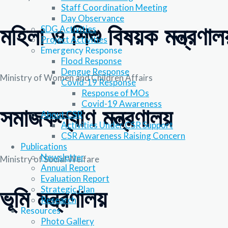
Staff Coordination Meeting
Day Observance
মহিলা ও শিশু বিষয়ক মন্ত্রণালয
SDG Activities
Project Activities
Emergency Response
Flood Response
Dengue Response
Ministry of Women and Children Affairs
Covid-19 Response
Response of MOs
Covid-19 Awareness
সমাজকল্যাণ মন্ত্রণালয়
About CSR
Activities Under CSR Support
CSR Awareness Raising Concern
Publications
Newsletter
Ministry of Social Welfare
Annual Report
Evaluation Report
Strategic Plan
ভূমি মন্ত্রণালয়
Research
Resources
Photo Gallery