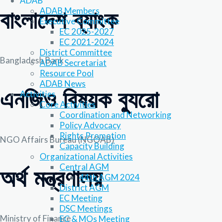
ADAB
ADAB Members
বাংলাদেশ ব্যাংক
Executive Committee
EC 2025-2027
EC 2021-2024
District Committee
Bangladesh Bank
ADAB Secretariat
Resource Pool
ADAB News
এনজিও বিষয়ক ব্যুরো
Activities
Core Activities
Coordination and Networking
Policy Advocacy
Rights Promotion
NGO Affairs Bureau (NGOAB)
Capacity Building
Organizational Activities
Central AGM
অর্থ মন্ত্রণালয়
44th AGM 2024
District AGM
EC Meeting
DSC Meetings
Ministry of Finance
EC & MOs Meeting