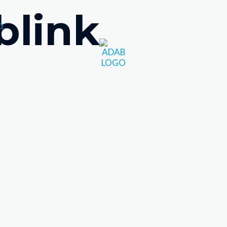
blink
h