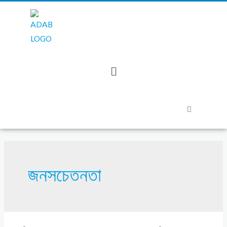
জনসচেতনতা