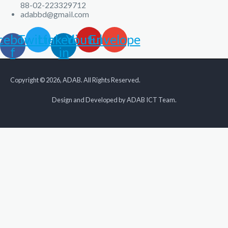
88-02-223329712
adabbd@gmail.com
cebook-
Twitter
Linkedin-
Youtube
Envelope
f
in
Copyright © 2026, ADAB. All Rights Reserved.
Design and Developed by ADAB ICT Team.