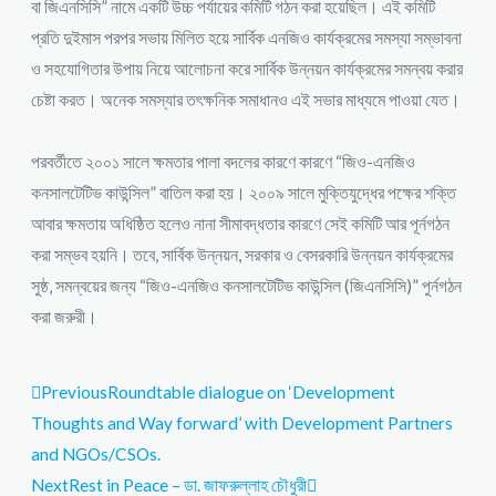
বা জিএনসিসি” নামে একটি উচ্চ পর্যায়ের কমিটি গঠন করা হয়েছিল। এই কমিটি
প্রতি দুইমাস পরপর সভায় মিলিত হয়ে সার্বিক এনজিও কার্যক্রমের সমস্যা সম্ভাবনা
ও সহযোগিতার উপায় নিয়ে আলোচনা করে সার্বিক উন্নয়ন কার্যক্রমের সমন্বয় করার
চেষ্টা করত। অনেক সমস্যার তৎক্ষনিক সমাধানও এই সভার মাধ্যমে পাওয়া যেত।
পরবর্তীতে ২০০১ সালে ক্ষমতার পালা বদলের কারণে কারণে “জিও-এনজিও
কনসালটেটিভ কাউন্সিল” বাতিল করা হয়। ২০০৯ সালে মুক্তিযুদ্ধের পক্ষের শক্তি
আবার ক্ষমতায় অধিষ্ঠিত হলেও নানা সীমাবদ্ধতার কারণে সেই কমিটি আর পূর্নগঠন
করা সম্ভব হয়নি। তবে, সার্বিক উন্নয়ন, সরকার ও বেসরকারি উন্নয়ন কার্যক্রমের
সুষ্ঠ‚ সমন্বয়ের জন্য “জিও-এনজিও কনসালটেটিভ কাউন্সিল (জিএনসিসি)” পুর্নগঠন
করা জরুরী।
Previous
Roundtable dialogue on ‘Development
Thoughts and Way forward’ with Development Partners
and NGOs/CSOs.
Next
Rest in Peace – ডা. জাফরুল্লাহ চৌধুরী