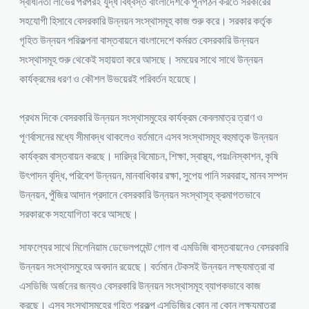
স্বাধীনতা লাভের পরপরই যুদ্ধ বিধ্বস্ত বাংলাদেশকে পূর্নগঠন করতে সরকারের
সহযোগী হিসাবে বেসরকারি উন্নয়ন সংস্থাসমূহ কাজ শুরু করে। সরকার কর্তৃক
গৃহিত উন্নয়ন পরিকল্পনা বাস্তবায়নে বাংলাদেশে কর্মরত বেসরকারি উন্নয়ন
সংস্থাসমূহ শুরু থেকেই সহায়তা করে আসছে। সময়ের সাথে সাথে উন্নয়ন
কার্যক্রমের ধরণ ও কৌশল উভয়েরই পরিবর্তন হয়েছে।
প্রথম দিকে বেসরকারি উন্নয়ন সংস্থাসমুহের কার্যক্রম কেবলমাত্র ত্রাণ ও
পূণর্বাসনের মধ্যে সীমাবদ্ধ থাকলেও বর্তমানে এসব সংস্থাসমূহ বহুমাতৃক উন্নয়ন
কার্যক্রম বাস্তবায়ন করছে। দারিদ্র বিমোচন, শিক্ষা, স্বাস্থ্য, পয়ঃনিস্কাশন, কৃষি
উৎপাদন বৃদ্ধি, পরিবেশ উন্নয়ন, মানবাধিকার রক্ষা, সুপেয় পানি সরবরাহ, মানব সম্পদ
উন্নয়ন, পুঁজির আদান প্রদানে বেসরকারি উন্নয়ন সংস্থাসূহ ক্রমাগতভাবে
সরকারকে সহযোগিতা করে আসছে।
সাফল্যের সাথে মিলেনিয়াম ডেভেলপমেন্ট গোল বা এমডিজি বাস্তবায়নেও বেসরকারি
উন্নয়ন সংস্থাসমুহের অবদান রয়েছে। বর্তমান টেকসই উন্নয়ন লক্ষ্যমাত্রা বা
এসডিজি অর্জনের জন্যও বেসরকারি উন্নয়ন সংস্থাসমূহ ব্যাপকভাবে কাজ
করছে। এসব সংস্থাসমূহের গৃহিত প্রকল্প এসডিজির কোন না কোন লক্ষ্যমাত্রা