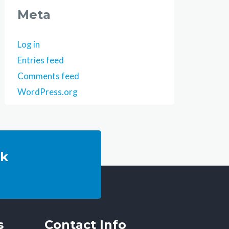
Meta
Log in
Entries feed
Comments feed
WordPress.org
ok
s
Contact Info