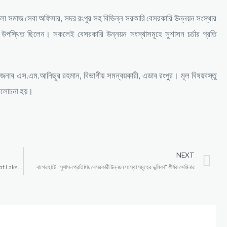
েলা সমাজ সেবা অফিসার, সদর রংপুর সহ বিভিন্ন সরকারি বেসরকারি উন্নয়ন সংস্থার
ারে উপস্থিত ছিলেন। সকলেই বেসরকারি উন্নয়ন সংস্থাসমূহে সুশাসন চর্চার প্রতি
েন, জনাব এস.এম.আনিছুর রহমান, বিভাগীয় সমন্বয়কারী, এডাব রংপুর। মূল বিষয়বস্তু
 আলোচনা হয়।
NEXT
Training on Gender and Diversity in a Changed Context at Lakshmipur
বাগেরহাটে “সুশাসন প্রতিষ্ঠায় বেসরকারী উন্নয়ন সংস্থা সমূহের ভূমিকা” শীর্ষক সেমিনার