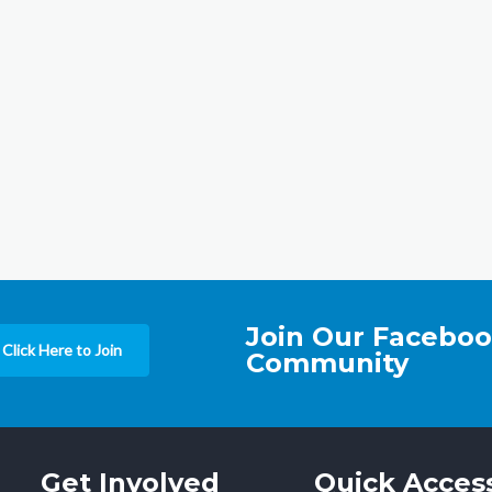
Join Our Facebo
Click Here to Join
Community
Get Involved
Quick Acces