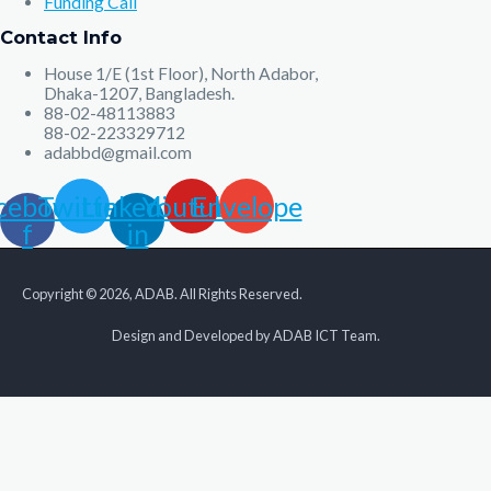
Funding Call
Contact Info
House 1/E (1st Floor), North Adabor,
Dhaka-1207, Bangladesh.
88-02-48113883
88-02-223329712
adabbd@gmail.com
cebook-
Twitter
Linkedin-
Youtube
Envelope
f
in
Copyright © 2026, ADAB. All Rights Reserved.
Design and Developed by ADAB ICT Team.