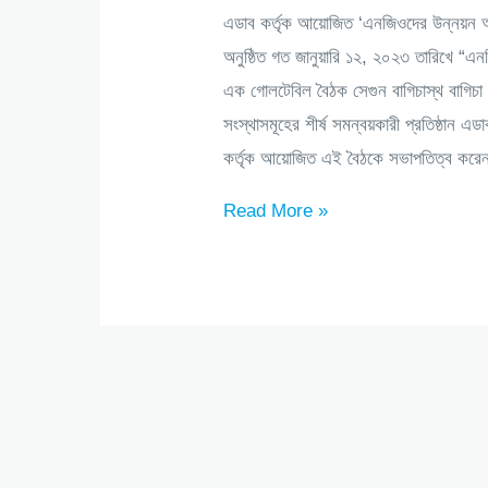
এডাব কর্তৃক আয়োজিত ‘এনজিওদের উন্নয়ন অভ
অনুষ্ঠিত গত জানুয়ারি ১২, ২০২৩ তারিখে “এন
এক গোলটেবিল বৈঠক সেগুন বাগিচাস্থ বাগিচা রেষ্
সংস্থাসমূহের শীর্ষ সমন্বয়কারী প্রতিষ্ঠান
কর্তৃক আয়োজিত এই বৈঠকে সভাপতিত্ব কর
এডাব
Read More »
কর্তৃক
আয়োজিত
‘এনজিওদের
উন্নয়ন
অভিযাত্রায়
গণমাধ্যমের
সম্পৃক্ততা’
বিষয়ক