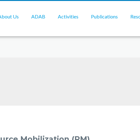
About Us
ADAB
Activities
Publications
Res
rce Mobilization (RM)