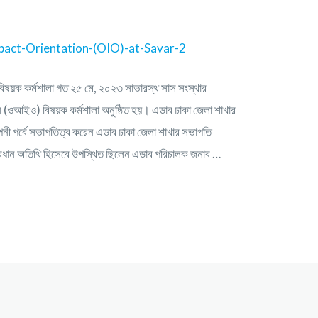
 বিষয়ক কর্মশালা গত ২৫ মে, ২০২৩ সাভারস্থ সাস সংস্থার
শন (ওআইও) বিষয়ক কর্মশালা অনুষ্ঠিত হয়। এডাব ঢাকা জেলা শাখার
পনী পর্বে সভাপতিত্ব করেন এডাব ঢাকা জেলা শাখার সভাপতি
প্রধান অতিথি হিসেবে উপস্থিত ছিলেন এডাব পরিচালক জনাব …