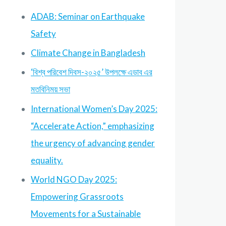
ADAB: Seminar on Earthquake
Safety
Climate Change in Bangladesh
‘বিশ্ব পরিবেশ দিবস-২০২৫’ উপলক্ষে এডাব এর
মতবিনিময় সভা
International Women’s Day 2025:
“Accelerate Action,” emphasizing
the urgency of advancing gender
equality.
World NGO Day 2025:
Empowering Grassroots
Movements for a Sustainable