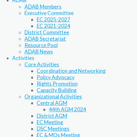
ADAB
ADAB Members
Executive Committee
EC 2025-2027
EC 2021-2024
District Committee
ADAB Secretariat
Resource Pool
ADAB News
Activities
Core Activities
Coordination and Networking
Policy Advocacy
Rights Promotion
Capacity Building
Organizational Activities
Central AGM
44th AGM 2024
District AGM
EC Meeting
DSC Meetings
EC & MOs Meeting